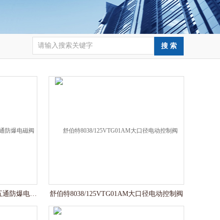
51450-6-4R51450两位三通/两位五通防爆电磁阀IP68
舒伯特8038/125VTG01AM大口径电动控制阀