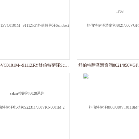
8028/015VC0101M--9111ZRY舒伯特萨泽Schubert salzer控制阀8028系列
舒伯特萨泽滑窗阀8021/050VGF