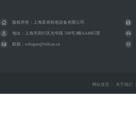
版权所有：上海富肯机电设备有限公司
地址：上海市闵行区光华路 598号2幢AA4065室
邮箱：echoguo@fullcan.cn
网站首页
|
关于我们
|