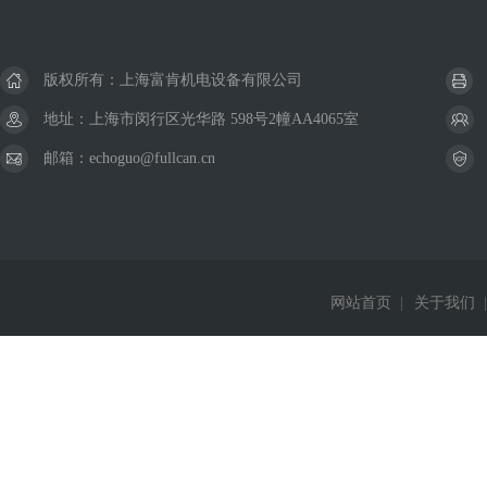
版权所有：上海富肯机电设备有限公司
地址：上海市闵行区光华路 598号2幢AA4065室
邮箱：echoguo@fullcan.cn
网站首页
|
关于我们
|