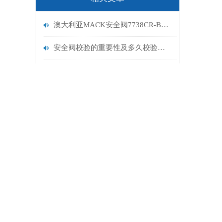
澳大利亚MACK安全阀7738CR-B4-020系列网络原厂
安全阀校验的重要性及多久校验一次
安全阀的众多产品特点，你了解多少？
什么是安全阀的背压，如何处理背压
安全阀的作用和原理澳大利亚MACK低温安全阀
版权所有：上海富肯机电设备有限公司
地址：上海市闵行区光华路 598号2幢AA4065室