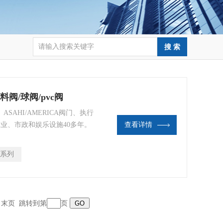
料阀/球阀/pvc阀
。ASAHI/AMERICA阀门、执行
业、市政和娱乐设施40多年。
查看详情
们家的流体解决方案提供了扩展的
1系列
页 末页 跳转到第
页