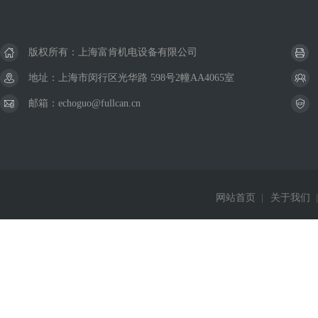
版权所有：上海富肯机电设备有限公司
地址：上海市闵行区光华路 598号2幢AA4065室
邮箱：echoguo@fullcan.cn
网站首页
|
关于我们
|