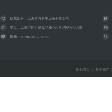
版权所有：上海富肯机电设备有限公司
地址：上海市闵行区光华路 598号2幢AA4065室
邮箱：echoguo@fullcan.cn
网站首页
|
关于我们
|