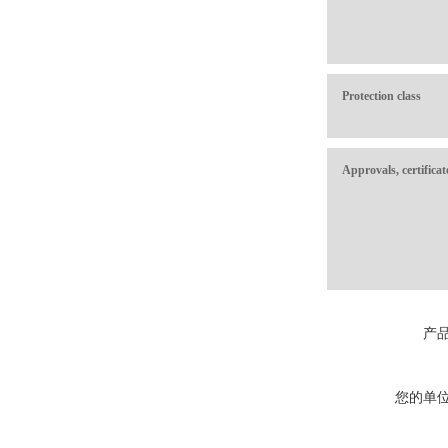
Protection class
Approvals, certifica
产
您的单