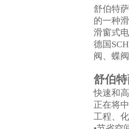
舒伯特萨泽
的一种滑
滑窗式
德国SC
阀、蝶
舒伯特萨
快速和
正在将
工程、
•节省空