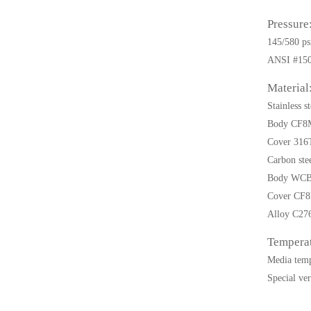
Pressure
145/580 psi
ANSI #150
Material
Stainless st
Body CF8
Cover 316
Carbon ste
Body WC
Cover CF
Alloy C27
Temperat
Media temp
Special ver