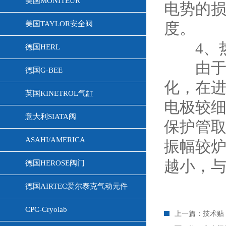
美国MONITEUR
电势的
美国TAYLOR安全阀
度。
4、热
德国HERL
由于热
德国G-BEE
化，在
英国KINETROL气缸
电极较
意大利SIATA阀
保护管
ASAHI/AMERICA
振幅较
越小，
德国HEROSE阀门
德国AIRTEC爱尔泰克气动元件
CPC-Cryolab
上一篇：
技术贴