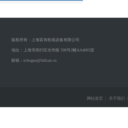
版权所有：上海富肯机电设备有限公司
地址：上海市闵行区光华路 598号2幢AA4065室
邮箱：echoguo@fullcan.cn
网站首页
|
关于我们
|