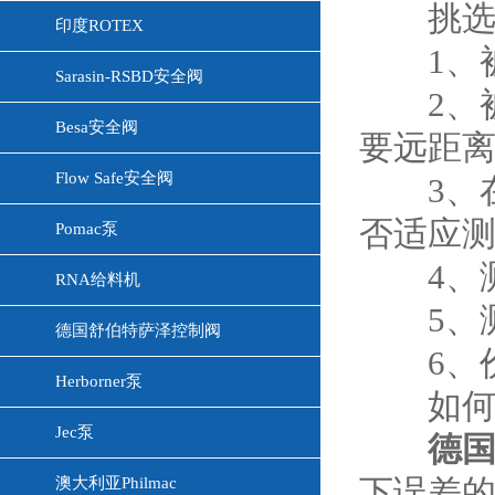
挑
印度ROTEX
1、被
Sarasin-RSBD安全阀
2、被
Besa安全阀
要远距
Flow Safe安全阀
3、在
否适应
Pomac泵
4、测
RNA给料机
5、测
德国舒伯特萨泽控制阀
6、价
Herborner泵
如何
Jec泵
德国
澳大利亚Philmac
下误差