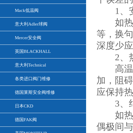
1、安
Mack低温阀
如热电
意大利Adler球阀
等，换
Mercer安全阀
深度少应
英国BLACKHALL
2、热
意大利Technical
高温时
加，阻
各类进口阀门维修
应保持
德国莱斯安全阀维修
3、绝
日本CKD
如热电
德国FAK阀
偶极间