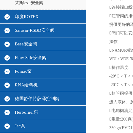
莱斯leser安全阀
连接端口线程ISO
短管阀的排
印度ROTEX
提供更好的环
Sarasin-RSBD安全阀
阀门可以
操作;
Besa安全阀
NAMUR
Flow Safe安全阀
VDI / VDE 3
操作温度:
Pomac泵
-20°C < T 
RNA给料机
-20°C < T <
短管阀提
德国舒伯特萨泽控制阀
进入液体、灰
电磁阀满足
Herborner泵
重量:260克(
Jec泵
350 gr(EVD1