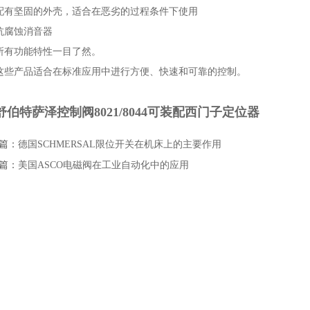
配有坚固的外壳，适合在恶劣的过程条件下使用
抗腐蚀消音器
所有功能特性一目了然。
这些产品适合在标准应用中进行方便、快速和可靠的控制。
舒伯特萨泽控制阀8021/8044可装配西门子定位器
篇：
德国SCHMERSAL限位开关在机床上的主要作用
篇：
美国ASCO电磁阀在工业自动化中的应用