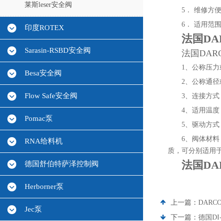
莱斯leser安全阀
5． 维修
6． 适用
印度ROTEX
法国DA
Sarasin-RSBD安全阀
法国DAR
1、公称压力或压力
Besa安全阀
2、公称通径或
Flow Safe安全阀
3、连接方
4、适用温度：
Pomac泵
5、驱动方
6、阀体材料：WC
RNA给料机
质，可分别适用
法国DA
德国舒伯特萨泽控制阀
Herborner泵
上一篇：
DAR
Jec泵
下一篇：
德国DI