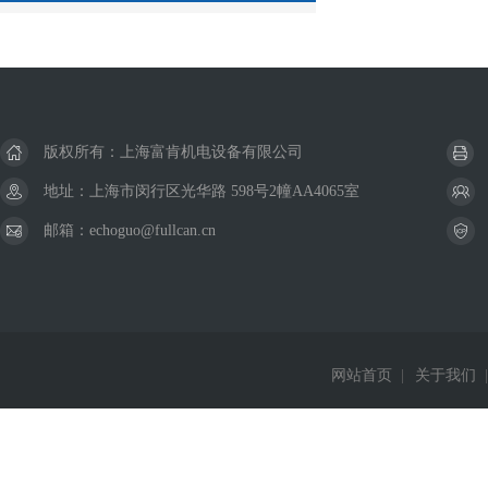
版权所有：上海富肯机电设备有限公司
地址：上海市闵行区光华路 598号2幢AA4065室
邮箱：echoguo@fullcan.cn
网站首页
|
关于我们
|