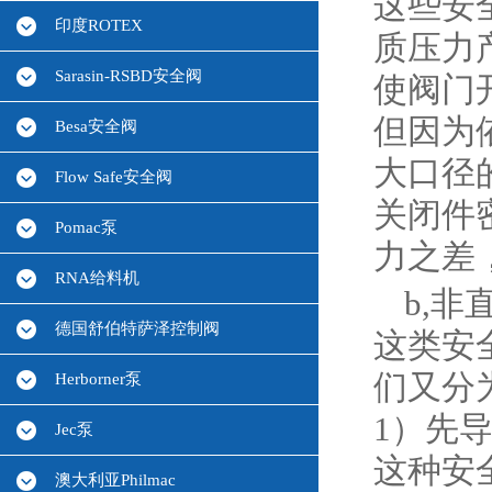
这些安
印度ROTEX
质压力
Sarasin-RSBD安全阀
使阀门
但因为
Besa安全阀
大口径
Flow Safe安全阀
关闭件
Pomac泵
力之差
RNA给料机
b,
德国舒伯特萨泽控制阀
这类安
们又分
Herborner泵
1）先
Jec泵
这种安
澳大利亚Philmac