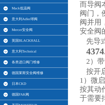
而导阀
Mack低温阀
阀门，
意大利Adler球阀
阀并用
安全阀
Mercer安全阀
先导
英国BLACKHALL
43
意大利Technical
2）
各类进口阀门维修
按开
德国莱斯安全阀维修
1）微
日本CKD
按其动
德国FAK阀
于需要