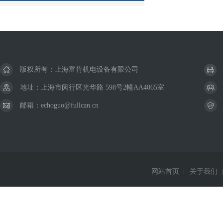
版权所有：上海富肯机电设备有限公司
地址：上海市闵行区光华路 598号2幢AA4065室
邮箱：echoguo@fullcan.cn
网站首页
|
关于我们
|