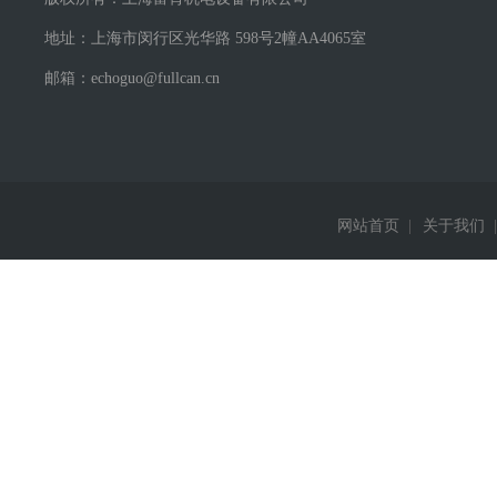
地址：上海市闵行区光华路 598号2幢AA4065室
邮箱：echoguo@fullcan.cn
网站首页
|
关于我们
|