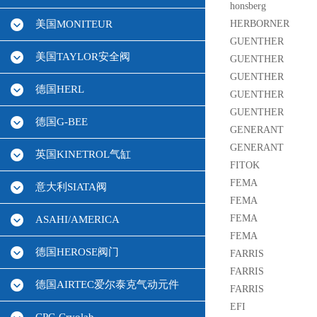
honsberg
美国MONITEUR
HERBORNER
GUENTHER
美国TAYLOR安全阀
GUENTHER
GUENTHER
德国HERL
GUENTHER
GUENTHER
德国G-BEE
GENERANT
GENERANT
英国KINETROL气缸
FITOK
FEMA
意大利SIATA阀
FEMA
FEMA
ASAHI/AMERICA
FEMA
德国HEROSE阀门
FARRIS
FARRIS
德国AIRTEC爱尔泰克气动元件
FARRIS
EFI