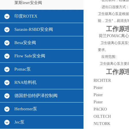
·密封材料：硅橡
莱斯leser安全阀
·进出口连接方式：
卫生级离心泵是根据
印度ROTEX
能，卫生*，易清洗
工作原理
Sarasin-RSBD安全阀
荷兰POMAC离心
Besa安全阀
卫生级离心泵其泵壳、
要求。
Flow Safe安全阀
应用范围:
卫生级离心泵主要
Pomac泵
工作原理
RICHTER
RNA给料机
Pister
Pister
德国舒伯特萨泽控制阀
Pister
Herborner泵
PACKO
OILTECH
Jec泵
NUTORK