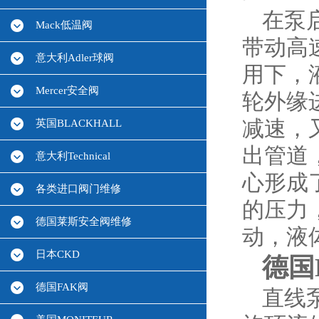
在泵
Mack低温阀
带动高
意大利Adler球阀
用下，
Mercer安全阀
轮外缘
减速，
英国BLACKHALL
出管道
意大利Technical
心形成
各类进口阀门维修
的压力
德国莱斯安全阀维修
动，液
日本CKD
德国H
德国FAK阀
直线