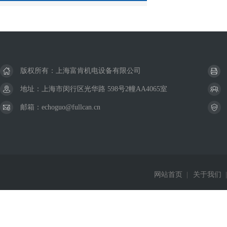
版权所有：上海富肯机电设备有限公司
地址：上海市闵行区光华路 598号2幢AA4065室
邮箱：echoguo@fullcan.cn
网站首页
|
关于我们
|