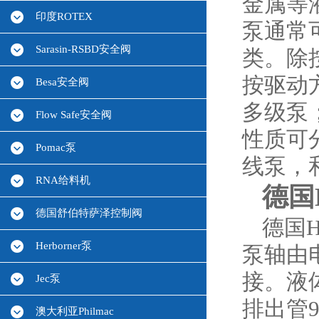
金属等
印度ROTEX
泵通常
Sarasin-RSBD安全阀
类。除
按驱动
Besa安全阀
多级泵
Flow Safe安全阀
性质可
Pomac泵
线泵，
RNA给料机
德国H
德国舒伯特萨泽控制阀
德国
Herborner泵
泵轴由
接。液
Jec泵
排出管
澳大利亚Philmac