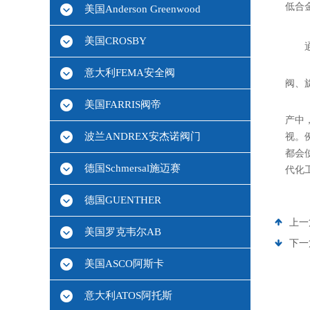
低合
美国Anderson Greenwood
美国CROSBY
意大利FEMA安全阀
阀、
美国FARRIS阀帝
产中
波兰ANDREX安杰诺阀门
视。
都会
德国Schmersal施迈赛
代化
德国GUENTHER
上一
美国罗克韦尔AB
下一
美国ASCO阿斯卡
意大利ATOS阿托斯