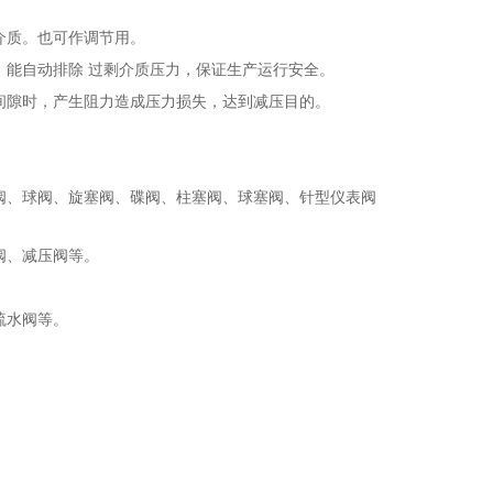
质。也可作调节用。
能自动排除 过剩介质压力，保证生产运行安全。
隙时，产生阻力造成压力损失，达到减压目的。
、球阀、旋塞阀、碟阀、柱塞阀、球塞阀、针型仪表阀
阀、减压阀等。
疏水阀等。