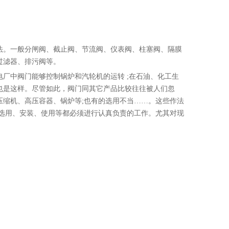
。一般分闸阀、截止阀、节流阀、仪表阀、柱塞阀、隔膜
过滤器、排污阀等。
中阀门能够控制锅炉和汽轮机的运转 ;在石油、化工生
也是这样。尽管如此，阀门同其它产品比较往往被人们忽
压缩机、高压容器、锅炉等;也有的选用不当……。这些作法
的选用、安装、使用等都必须进行认真负责的工作。尤其对现