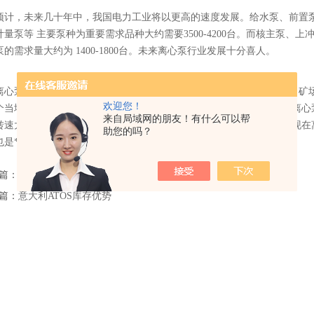
预计，未来几十年中，我国电力工业将以更高的速度发展。给水泵、前置
计量泵等 主要泵种为重要需求品种大约需要3500-4200台。而核主泵
的需求量大约为 1400-1800台。未来离心泵行业发展十分喜人。
离心泵的应用是很广泛的，像在许多的工业上都有用到，比如化工厂、矿
欢迎您！
个当地输 送到另一个当地，这个进程是需求凭借离心泵的，并且有些离
来自局域网的朋友！有什么可以帮
转速大，功率大之外， 它相同需求几个备用的泵，意图是以防备用。现
助您的吗？
也是*的，要从这么几方面来看 。
篇：
英国BLACKHALL低温阀门LNG技术发展趋势分析
篇：
意大利ATOS库存优势