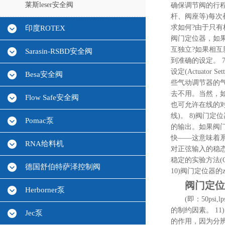
莱斯leser安全阀
确保调节阀的行程
杆、阀座等)每次
求如何?由于只有
印度ROTEX
阀门定位器，如
互独立?如果相
Sarasin-RSBD安全阀
到准确的设定。 
设定(Actuator
Besa安全阀
些气动调节器的气
去不用。当然，如
Flow Safe安全阀
也可允许在线的
线)。 8)阀门
Pomac泵
的输出。如果阀门
快――这意味着系统
RNA给料机
对正弦输入的稳态
稳定的实验方法(C
德国舒伯特萨泽控制阀
10)阀门定位器的
阀门定位
Herborner泵
(即：50ps
的制约因素。 11
Jec泵
的作用，因为分辨