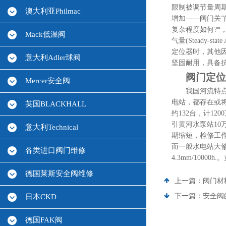
限制被调节量周期
澳大利亚Philmac
增加――阀门关”
复杂程度如何?*
Mack低温阀
气量(Steady-
定位器时，其他因
意大利Adler球阀
坚固耐用，具备
阀门定位
Mercer安全阀
我国河流特点
电站，都存在或
英国BLACKHALL
约132台，计12
引黄河水泵站10
意大利Technical
期缩短，检修工作
而一般水电站大修期
各类进口阀门维修
4.3mm/100
德国莱斯安全阀维修
上一篇：
阀门材
下一篇：
安全阀
日本CKD
德国FAK阀