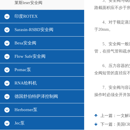
3、安全阀与锅炉
莱斯leser安全阀
路截面积应不步于所
印度ROTEX
4、对于额定蒸汽压
Sarasin-RSBD安全阀
于20mm。
Besa安全阀
5、安全阀一般应
管，在排气管和疏
Flow Safe安全阀
6、压力容器的安
Pomac泵
全阀短管的直径应
RNA给料机
7、安全阀与容器
操作时必须全开并
德国舒伯特萨泽控制阀
Herborner泵
上一篇：
一文解
Jec泵
下一篇：
美国C