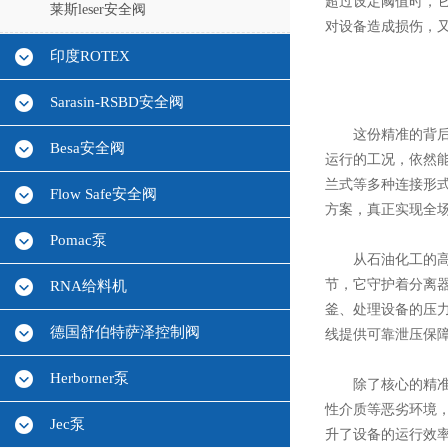
超过设定阈值时，
莱斯leser安全阀
对设备造成损伤，
印度ROTEX
Sarasin-RSBD安全阀
这份精准的背后，
Besa安全阀
运行的工况，依然能
兰式等多种连接形
Flow Safe安全阀
方案，真正实现全
Pomac泵
从石油化工的高压
节，它守护着分离
RNA给料机
釜、处理设备的压
德国舒伯特萨泽控制阀
线提供可靠泄压保
Herborner泵
除了核心的精准泄
性介质等恶劣环境
Jec泵
升了设备的运行效