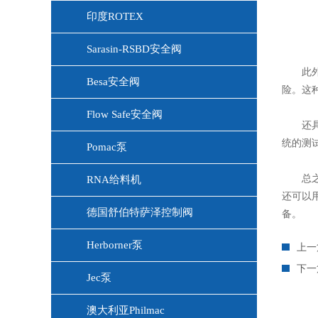
印度ROTEX
Sarasin-RSBD安全阀
此外，
Besa安全阀
险。这
Flow Safe安全阀
还具有
统的测
Pomac泵
总之
RNA给料机
还可以
德国舒伯特萨泽控制阀
备。
Herborner泵
上一
下一
Jec泵
澳大利亚Philmac