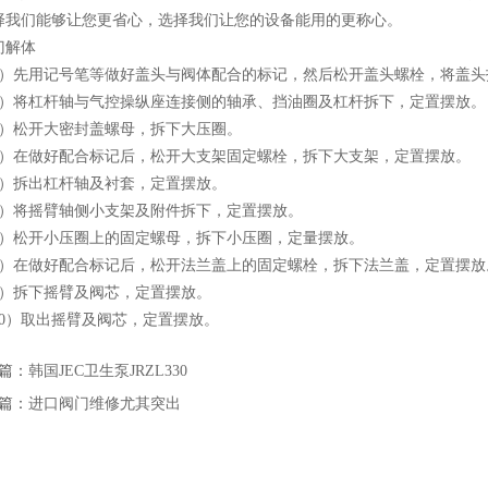
择我们能够让您更省心，选择我们让您的设备能用的更称心。
解体
先用记号笔等做好盖头与阀体配合的标记，然后松开盖头螺栓，将盖头
将杠杆轴与气控操纵座连接侧的轴承、挡油圈及杠杆拆下，定置摆放。
松开大密封盖螺母，拆下大压圈。
在做好配合标记后，松开大支架固定螺栓，拆下大支架，定置摆放。
拆出杠杆轴及衬套，定置摆放。
将摇臂轴侧小支架及附件拆下，定置摆放。
松开小压圈上的固定螺母，拆下小压圈，定量摆放。
在做好配合标记后，松开法兰盖上的固定螺栓，拆下法兰盖，定置摆放
拆下摇臂及阀芯，定置摆放。
）取出摇臂及阀芯，定置摆放。
篇：
韩国JEC卫生泵JRZL330
篇：
进口阀门维修尤其突出