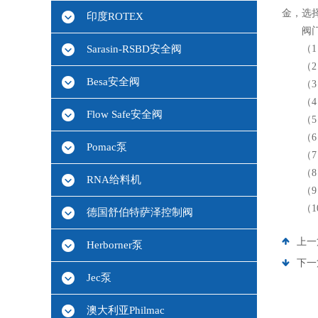
金，选
印度ROTEX
阀门
Sarasin-RSBD安全阀
（1）
（2）
Besa安全阀
（3）
（4）
Flow Safe安全阀
（5）
（6）
Pomac泵
（7）
（8）
RNA给料机
（9）
（10
德国舒伯特萨泽控制阀
上一
Herborner泵
下一
Jec泵
澳大利亚Philmac