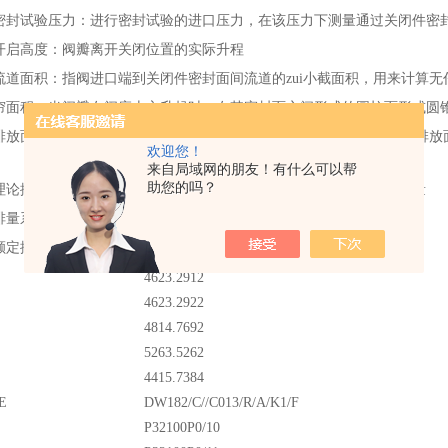
密封试验压力：进行密封试验的进口压力，在该压力下测量通过关闭件密
开启高度：阀瓣离开关闭位置的实际升程
流道面积：指阀进口端到关闭件密封面间流道的zui小截面积，用来计算
帘面积：当阀瓣在阀座上方升起时，在其密封面之间形成的圆柱面形或圆
排放面积：阀门排放时流体通道的zui小截面积，对于全启式安全阀，排
欢迎您！
来自局域网的朋友！有什么可以帮
助您的吗？
理论排量：是流道截面积及安全阀流道面积相等的理想喷管的计算排量
排量系数：实际排量与理论排量的比值
额定排量系数：排量系数与减低系数的乘积
4623.2912
4623.2922
4814.7692
5263.5262
4415.7384
E
DW182/C//C013/R/A/K1/F
P32100P0/10