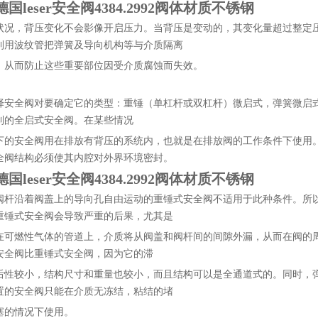
德国leser安全阀4384.2992阀体材质不锈钢
状况，背压变化不会影像开启压力。当背压是变动的，其变化量超过整定压
利用波纹管把弹簧及导向机构等与介质隔离
，从而防止这些重要部位因受介质腐蚀而失效。
择安全阀对要确定它的类型：重锤（单杠杆或双杠杆）微启式，弹簧微启
制的全启式安全阀。在某些情况
下的安全阀用在排放有背压的系统内，也就是在排放阀的工作条件下使用
全阀结构必须使其内腔对外界环境密封。
德国leser安全阀4384.2992阀体材质不锈钢
阀杆沿着阀盖上的导向孔自由运动的重锤式安全阀不适用于此种条件。所
重锤式安全阀会导致严重的后果，尤其是
在可燃性气体的管道上，介质将从阀盖和阀杆间的间隙外漏，从而在阀的
安全阀比重锤式安全阀，因为它的滞
后性较小，结构尺寸和重量也较小，而且结构可以是全通道式的。同时，
置的安全阀只能在介质无冻结，粘结的堵
塞的情况下使用。