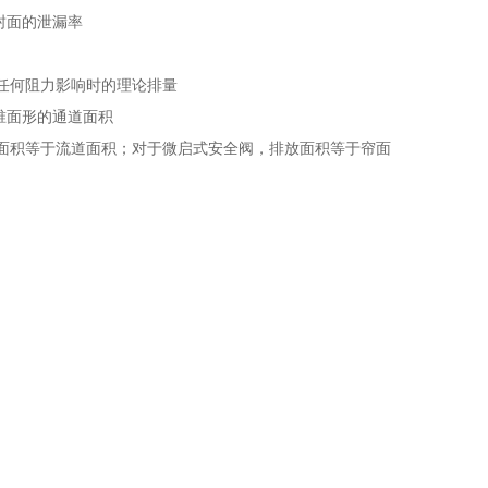
封面的泄漏率
无任何阻力影响时的理论排量
锥面形的通道面积
放面积等于流道面积；对于微启式安全阀，排放面积等于帘面