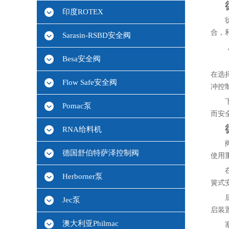
印度ROTEX
合，
Sarasin-RSBD安全阀
Besa安全阀
在选
Flow Safe安全阀
冲控
Pomac泵
而安
RNA给料机
德国舒伯特萨泽控制阀
使用
Herborner泵
簧式
Jec泵
启装
澳大利亚Philmac