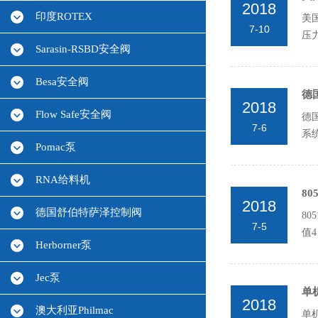
2018
印度ROTEX
美国
7-10
压力
Sarasin-RSBD安全阀
Besa安全阀
德
2018
Flow Safe安全阀
德
7-6
系
Pomac泵
RNA给料机
80
2018
德国舒伯特萨泽控制阀
80
7-5
值4
Herborner泵
Jec泵
单
2018
澳大利亚Philmac
单