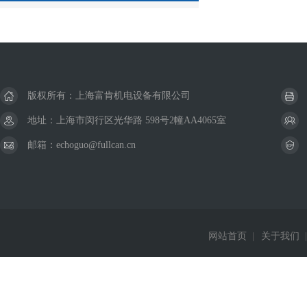
版权所有：上海富肯机电设备有限公司
地址：上海市闵行区光华路 598号2幢AA4065室
邮箱：echoguo@fullcan.cn
网站首页
|
关于我们
|