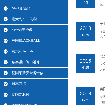
7-3
度
Mack低温阀
意大利Adler球阀
专
2018
Mercer安全阀
专
6-29
术
英国BLACKHALL
意大利Technical
安
2018
各类进口阀门维修
安
6-25
大
德国莱斯安全阀维修
压力
日本CKD
美国
2018
德国FAK阀
美
6-21
的