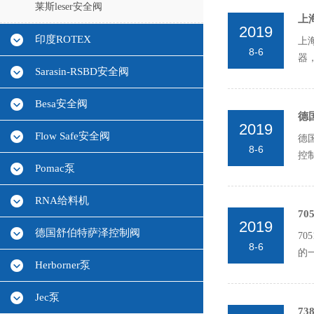
莱斯leser安全阀
上
2019
印度ROTEX
上
8-6
器，
Sarasin-RSBD安全阀
Besa安全阀
德
2019
Flow Safe安全阀
德
8-6
控
Pomac泵
基于
RNA给料机
70
2019
德国舒伯特萨泽控制阀
70
8-6
的
Herborner泵
Jec泵
73