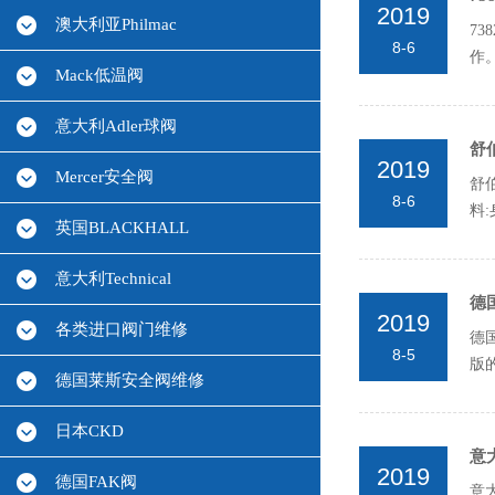
2019
澳大利亚Philmac
73
8-6
作。
Mack低温阀
意大利Adler球阀
舒伯
2019
Mercer安全阀
舒伯
8-6
料:
英国BLACKHALL
意大利Technical
德国
2019
各类进口阀门维修
德
8-5
版的
德国莱斯安全阀维修
日本CKD
意
2019
德国FAK阀
意