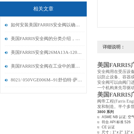
相关文章
如何安装美国FARRIS安全阀以确保其正常运行？
美国FARRIS安全阀的分类介绍，看看有没有你适用的？
详细说明：
美国FARRIS安全阀26MA13A-120闪电发货
美国FARRI
美国FARRIS安全阀在工业中的重要性
安全阀用在受压设
以防止设备、容器
8021/ 050VGE006M--91舒伯特·萨泽气动滑窗阀
安全阀可以由阀门
一个机构来先导驱
美国FARRI
阀帝工程(Farri
发和制造。半个多
3800
系列
u
ASME NB
认证: 
u
符合 API 标准 526
u
CE
认证
u
尺寸：1" x 2" 12" x 