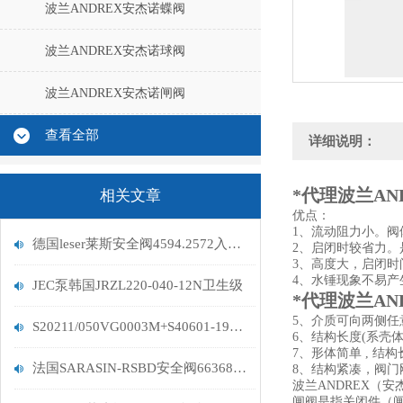
波兰ANDREX安杰诺蝶阀
波兰ANDREX安杰诺球阀
波兰ANDREX安杰诺闸阀
查看全部
详细说明：
*代理波兰AN
相关文章
优点：
1、流动阻力小。
德国leser莱斯安全阀4594.2572入口螺纹一寸
2、启闭时较省力。
3、高度大，启闭
4、水锤现象不易产
JEC泵韩国JRZL220-040-12N卫生级
*代理波兰AN
5、介质可向两侧
S20211/050VG0003M+S40601-19舒伯特气动调节阀
6、结构长度(系壳
7、形体简单 , 
法国SARASIN-RSBD安全阀66368C112F2AA
8、结构紧凑，阀门
波兰ANDREX（安杰诺）
闸阀是指关闭件（