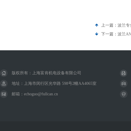
上一篇：
波兰专
下一篇：
波兰AN
版权所有：上海富肯机电设备有限公司
地址：上海市闵行区光华路 598号2幢AA4065室
邮箱：echoguo@fullcan.cn