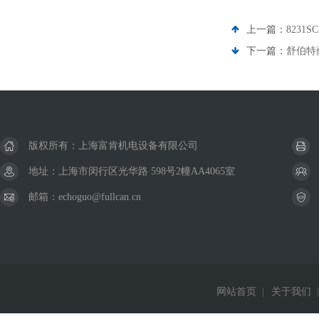
上一篇：
8231
下一篇：
舒伯特萨泽
版权所有：上海富肯机电设备有限公司
地址：上海市闵行区光华路 598号2幢AA4065室
邮箱：echoguo@fullcan.cn
网站首页
|
关于我们
|