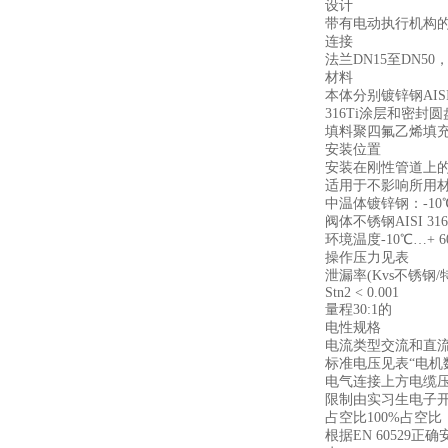
设计
带有电动执行机构
连接
法兰DN15至DN50
材料
本体分别镀锌钢AIS
316Ti涂层和密封圆
填料聚四氟乙烯填充煤
安装位置
安装在刚性管道上
适用于不影响所用
中温体镀锌钢：-10℃…
阀体不锈钢AISI 316Ti
环境温度-10℃…+ 6
操作压力见表
泄漏率(Kvs不锈钢/特种
Stn2 < 0.001
量程30:1的
电性规格
电流类型交流和直
标准电压见表“电机
电气连接上方电缆压盖M
限制由实习生电子
占空比100%占空
根据EN 60529