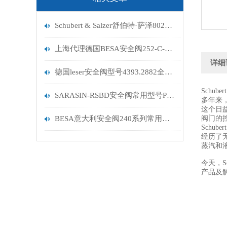
Schubert & Salzer舒伯特·萨泽8021配西门子定位器
上海代理德国BESA安全阀252-C-H3进口
详细
德国leser安全阀型号4393.2882全进口
Schuber
SARASIN-RSBD安全阀常用型号P23J13160X3A
多年来
这个日益
BESA意大利安全阀240系列常用型号241-G
阀门的
Schuber
经历了无
蒸汽和
今天，S
产品及