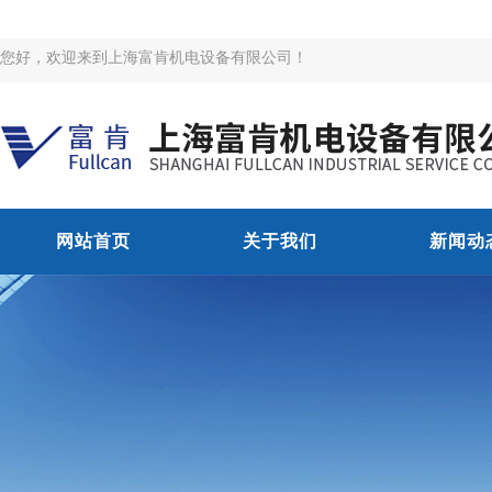
您好，欢迎来到上海富肯机电设备有限公司！
网站首页
关于我们
新闻动