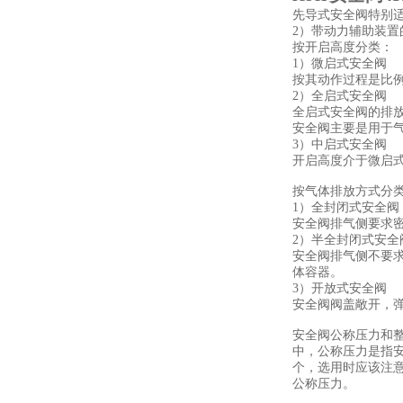
先导式安全阀特别
2）带动力辅助装置
按开启高度分类：
1）微启式安全阀
按其动作过程是比
2）全启式安全阀
全启式安全阀的排放
安全阀主要是用于
3）中启式安全阀
开启高度介于微启
按气体排放方式分
1）全封闭式安全阀
安全阀排气侧要求
2）半全封闭式安全
安全阀排气侧不要
体容器。
3）开放式安全阀
安全阀阀盖敞开，
安全阀公称压力和
中，公称压力是指安
个，选用时应该注
公称压力。