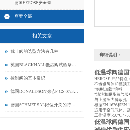
德国HEROSE安全阀
查看全部
相关文章
截止阀的选型方法有几种
详细说明：
英国BLACKHALL低温阀试验条件及步骤
低温球阀德国HE
控制阀的基本常识
HEROSE 产品特
不锈钢阀体和整顶工
“实时加载”填料
德国DONALDSON滤芯P-GS 07/30 VE*
“清洗和脱脂氧气服
与上游压力释放孔
德国SCHMERSAL限位开关的特点有哪些？
根据
EN 1626和EN 1
适用于空气气体、
工作温度:-50°C / -58°
低温球阀德国HE
诚信优质供应低温