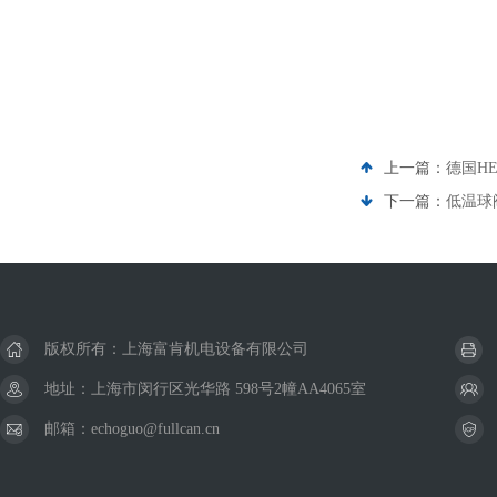
上一篇：
德国HE
下一篇：
低温球阀
版权所有：上海富肯机电设备有限公司
地址：上海市闵行区光华路 598号2幢AA4065室
邮箱：echoguo@fullcan.cn