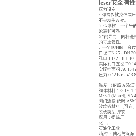
leser安全阀性
压力设定
4.弹簧仅被拉伸或
不会发生改变。
5. 低摩擦：一个
紧凑和可靠
6.*的导向：阀杆
的可重复性。
7.一个低的阀门高
口径 DN 25 - DN 200 
孔口 1 D 2 - 8 T 10
实际孔口直径 D0 14 mm -
实际控面积 A0 154 mm2 
压力 0.12 bar - 413.8 b
温度 （依照 ASME) -268
阀体材料 1.0619, 1.44
M35-1 (Monel), SA 
阀门连接 依照 ASME 
波纹管材料（可选） I
装载类型 弹簧
应用：提炼厂
化工厂
石油化工业
油汽业-陆地与近海