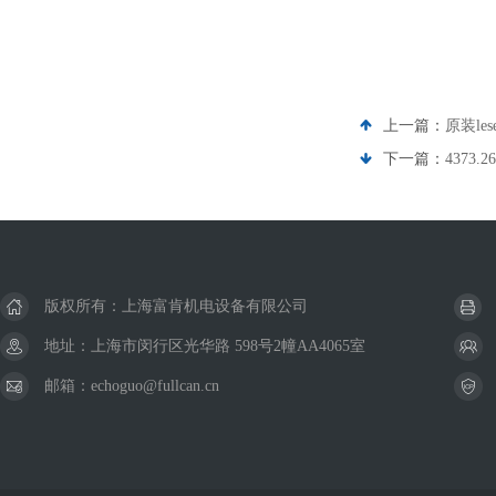
上一篇：
原装le
下一篇：
4373
版权所有：上海富肯机电设备有限公司
地址：上海市闵行区光华路 598号2幢AA4065室
邮箱：echoguo@fullcan.cn