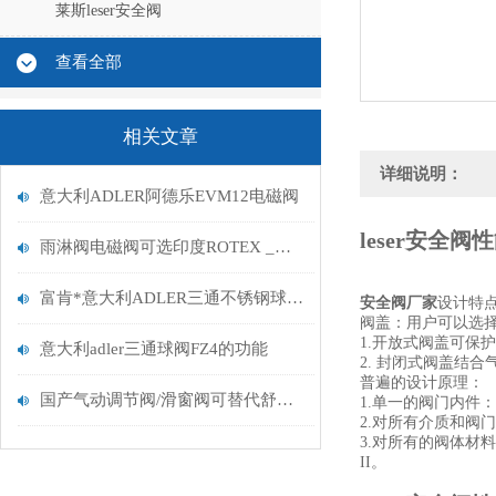
莱斯leser安全阀
查看全部
相关文章
详细说明：
意大利ADLER阿德乐EVM12电磁阀
leser安全阀性
雨淋阀电磁阀可选印度ROTEX _认证齐全
富肯*意大利ADLER三通不锈钢球阀FT6 DN15
安全阀厂家
设计特
阀盖：用户可以选
1.开放式阀盖可保
意大利adler三通球阀FZ4的功能
2. 封闭式阀盖结
普遍的设计原理：
国产气动调节阀/滑窗阀可替代舒伯特萨泽8021
1.单一的阀门内件
2.对所有介质和阀
3.对所有的阀体材料均有
II。