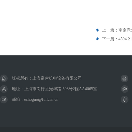
上一篇：
南京意
下一篇：
4594
版权所有：上海富肯机电设备有限公司
地址：上海市闵行区光华路 598号2幢AA4065室
邮箱：echoguo@fullcan.cn