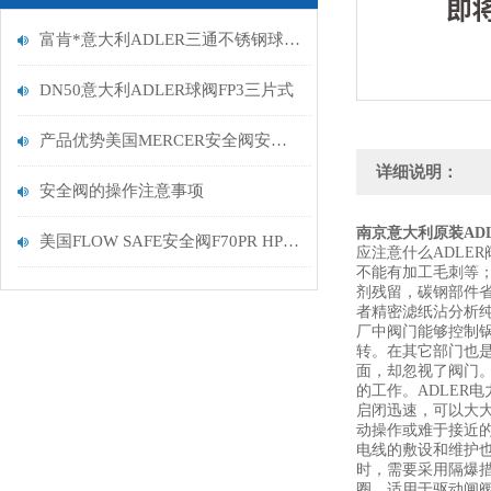
富肯*意大利ADLER三通不锈钢球阀FT6 DN15
DN50意大利ADLER球阀FP3三片式
产品优势美国MERCER安全阀安全起跳
详细说明：
安全阀的操作注意事项
南京意大利原装AD
美国FLOW SAFE安全阀F70PR HP先导阀
应注意什么ADLE
不能有加工毛刺等
剂残留，碳钢部件
者精密滤纸沾分析纯
厂中阀门能够控制
转。在其它部门也
面，却忽视了阀门
的工作。ADLER
启闭迅速，可以大大
动操作或难于接近的
电线的敷设和维护也
时，需要采用隔爆措
圈，适用于驱动闸