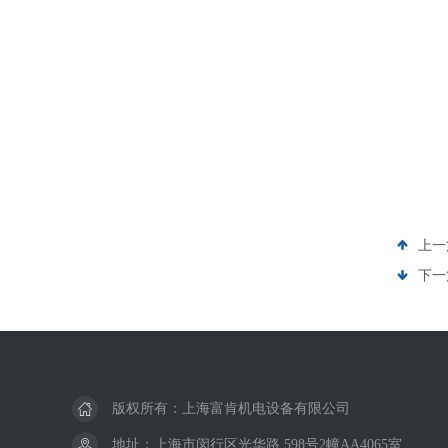
上一
下一
版权所有：上海富肯机电设备有限公司
地址：上海市闵行区光华路 598号2幢AA4065室