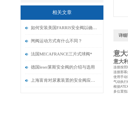
相关文章
如何安装美国FARRIS安全阀以确保其正常运行？
详细
闸阀运动方式有什么不同？
意大
法国MECAFRANCE三片式球阀*
意大利
德国leser莱斯安全阀的介绍与选用
连接按照I
连接那慕尔
使用手动装
上海富肯对尿素装置的安全阀应用系列介绍
气动执行机
根据ATEX 
多位置指