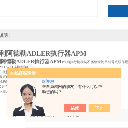
说明：
利阿德勒ADLER执行器APM
阿德勒ADLER执行器APM:
气动执行机构与不锈钢齿轮单引号或双作
SO 5211连接到阀门。
按照VDI / VDE 3845盒,限位开关,电磁阀。
置(002113)的紧急救援行动。
欢迎您！
构证明S.I.L. 3。
94/9 / EC。
来自局域网的朋友！有什么可以帮
示器。
助您的吗？
产品：