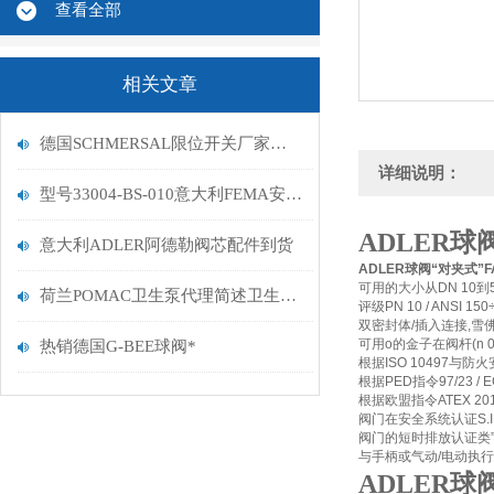
查看全部
相关文章
德国SCHMERSAL限位开关厂家详解什么是限位开关
详细说明：
型号33004-BS-010意大利FEMA安全阀优势渠道
ADLER球
意大利ADLER阿德勒阀芯配件到货
ADLER球阀“对夹式”F
可用的大小从DN 10到
荷兰POMAC卫生泵代理简述卫生泵的相关标准及材料选用
评级PN 10 / ANSI 15
双密封体/插入连接,雪
可用o的金子在阀杆(n 00
热销德国G-BEE球阀*
根据ISO 10497与防火安全
根据PED指令97/23 /
根据欧盟指令ATEX 201
阀门在安全系统认证S.I.L
阀门的短时排放认证类”“I
与手柄或气动/电动执
ADLER球