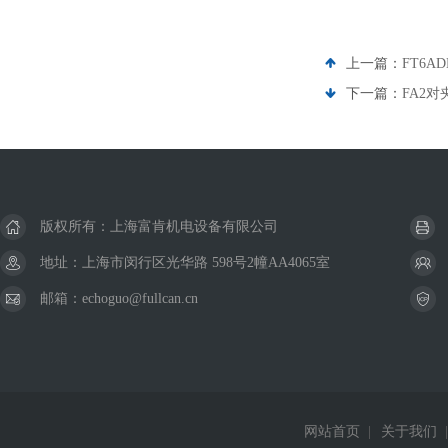
上一篇：
FT6A
下一篇：
FA2对
版权所有：上海富肯机电设备有限公司
地址：上海市闵行区光华路 598号2幢AA4065室
邮箱：echoguo@fullcan.cn
网站首页
|
关于我们
|