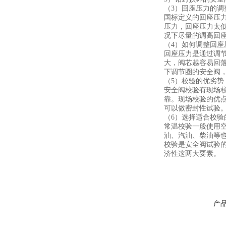
（3）回座压力的调
国标定义的回座压
压力，回座压力太
况下尽量的调高回
（4）如何调整回座
回座压力是通过调
大，阀芯越容易回
下调节圈的安全阀
（5）校验的优劣势
安全阀校验有现场
靠。现场校验的优
可以做密封性试验
（6）选择适合校验
常温校验一般使用空
油、汽油、柴油等
校验是安全阀试验
济性这两大要素。
产