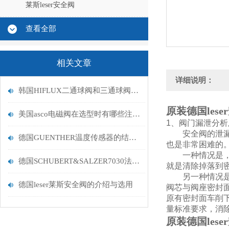
莱斯leser安全阀
查看全部
相关文章
详细说明：
韩国HIFLUX二通球阀和三通球阀的作用
原装德国les
美国asco电磁阀在选型时有哪些注意事项？
1、阀门漏泄分析
安全阀的泄漏不
德国GUENTHER温度传感器的结构分类，快来看看呀
也是非常困难的
一种情况是，脏
德国SCHUBERT&SALZER7030法兰调节阀
就是清除掉落到
另一种情况是密
德国leser莱斯安全阀的介绍与选用
阀芯与阀座密封
原有密封面车削
量标准要求，消
原装德国les