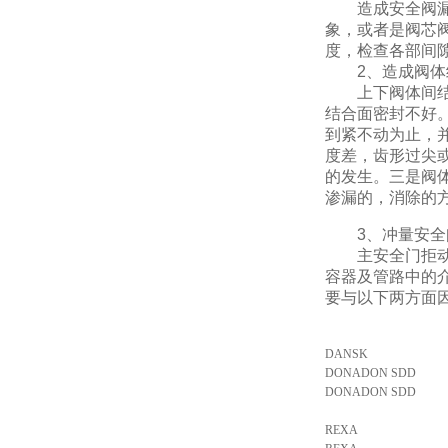
造成安全阀漏泄
象，或者是阀芯
度，检查各部间
2、造成阀体结
上下阀体间结合
结合面密封不好
到紧不动为止，
度差，齿形过尖
的发生。三是阀
渗漏的，消除的
3、冲量安全阀
主安全门拒动对
容器及管路中的
要与以下两方面
DANSK
DONADON SDD
DONADON SDD
REXA