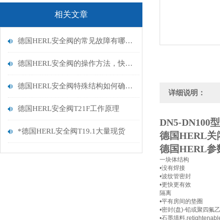
相关文章
德国HERL安全阀的常见故障有哪些？如何解决？
德国HERL安全阀的操作方法，快来学习下吧
德国HERL安全阀特殊结构如何确定？
详细说明：
德国HERL安全阀T21F工作原理
DN5-DN10
*德国HERL安全阀T19.1大量现货
德国HERL关
德国HERL参
一块体结构
•没有焊接
•波纹管密封
•更快更有效
隔离
•平有房间的垫圈
•密封(盘)-铅或聚四氟
•石墨填料,retightenabl