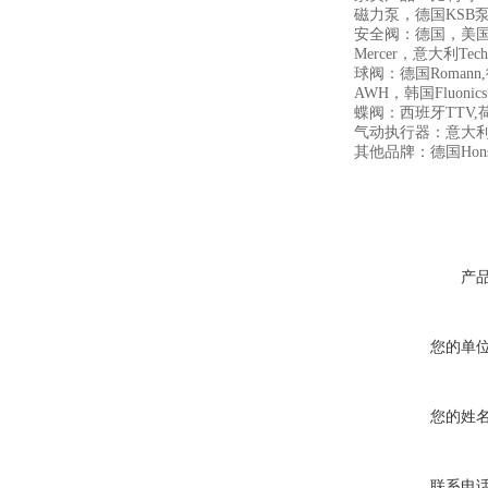
磁力泵，德国KSB
安全阀：德国，美国Cros
Mercer，意大利Tech
球阀：德国Romann,德
AWH，韩国Fluonic
蝶阀：西班牙TTV,荷兰Wo
气动执行器：意大利AirT
其他品牌：德国Honsb
产
您的单
您的姓
联系电