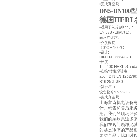
•完成真空紧
DN5-DN10
德国HER
•适用于制冷剂acc。
:
EN 378 - 1(附录E)。
卤水在请求。
•介质温度
-60°C + 160°C
•设计:
DIN EN 12284,378
•长度:
15 - 100 HERL-Stand
•连接:对接焊结束
acc。
DIN EN 12627
B16.25计划80
•符合压力
设备指令97/23 / EC
•完成真空紧
上海富肯机电设备有
计、销售和售后服
用。我们的现场经
我们的采购渠道多
我们在阀门领域尤
的越是冷僻的产品
泵类产品：比利时Pac