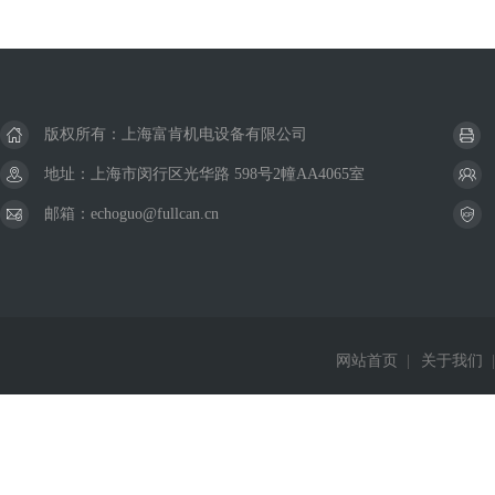
版权所有：上海富肯机电设备有限公司
地址：上海市闵行区光华路 598号2幢AA4065室
邮箱：echoguo@fullcan.cn
网站首页
|
关于我们
|