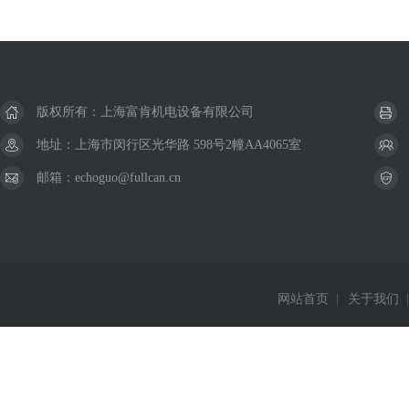
版权所有：上海富肯机电设备有限公司
地址：上海市闵行区光华路 598号2幢AA4065室
邮箱：echoguo@fullcan.cn
网站首页
|
关于我们
|