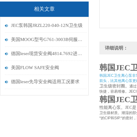
相关文章
JEC泵韩国JRZL220-040-12N卫生级
美国MOOG型号G761-3003B伺服阀技术图纸
详细说明：
德国leser现货安全阀4814.7692进口软密封卫生级
韩国JEC卫生
美国FLOW SAFE安全阀
韩国JEC卫生离心泵
前头，比其他离心泵更
德国leser先导安全阀适用工况要求
卫生级密封圈。
通过
快捷，容易维修。JE
韩国JEC卫生
性能离心泵。JEC
卫生级材质。潮湿的部分
*的CIP和SIP.*的密