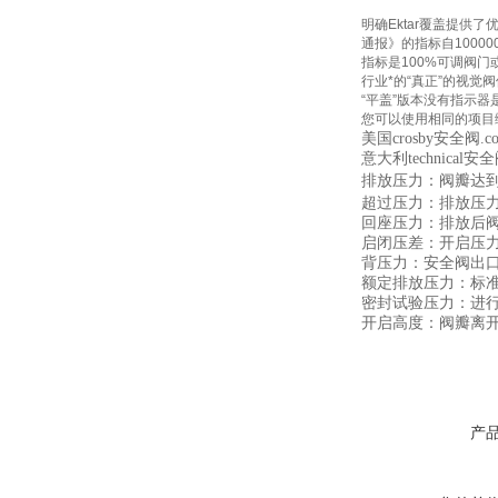
明确Ektar覆盖提供
通报》的指标自10000
指标是100%可调阀门
行业*的“真正”的视觉
“平盖”版本没有指示
您可以使用相同的项目
美国crosby安全阀.c
意大利technical安全
排放压力：阀瓣达
超过压力：排放压
回座压力：排放后
启闭压差：开启压力
背压力：安全阀出
额定排放压力：标
密封试验压力：进
开启高度：阀瓣离
产