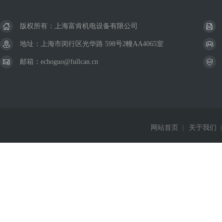
版权所有：上海富肯机电设备有限公司
地址：上海市闵行区光华路 598号2幢AA4065室
邮箱：echoguo@fullcan.cn
网站首页
|
关于我们
|