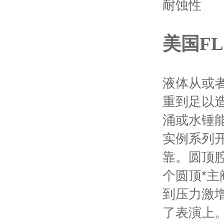
耐蚀性
美国FL
液体从
或
重到足以
涌或水锤
实例系列
靠。
圆顶
个圆顶*主
到压力激
了
表演上