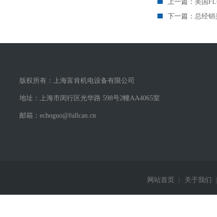
上一篇：
美国FL
下一篇：
总经销美
版权所有：上海富肯机电设备有限公司
地址：上海市闵行区光华路 598号2幢AA4065室
邮箱：echoguo@fullcan.cn
网站首页
|
关于我们
|