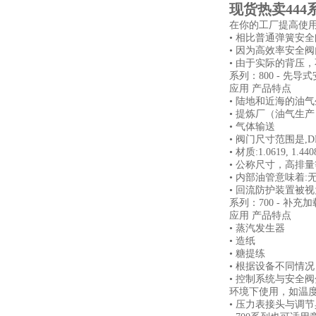
现货热卖444
在你的工厂提高使
• 相比普通弹簧安
• 因为高效率安全
• 由于实际的背压
系列：800 - 先导
应用 产品特点
• 陆地和近海的油
• 提炼厂（油气生产
• 气体输送
• 阀门尺寸范围是,DN 
• 材质:1.0619, 1.44
• 公称尺寸，高排
• 内部油管意味着:
• 回流防护装置被
系列：700 - 补充
应用 产品特点
• 蒸汽发生器
• 造纸
• 糖提练
• 根据设备不同情
• 控制系统与安全
环境下使用，如温度
• 压力表接头与调