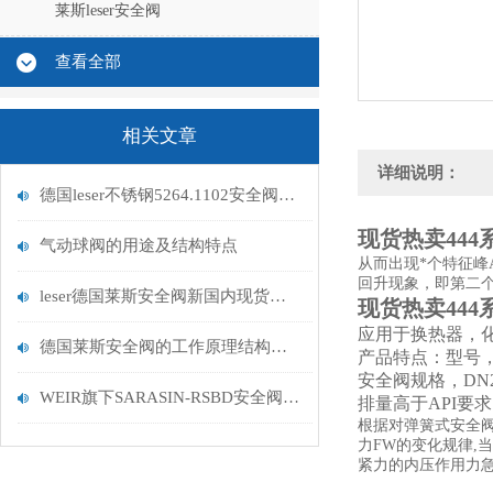
莱斯leser安全阀
查看全部
相关文章
详细说明：
德国leser不锈钢5264.1102安全阀API526/521
现货热卖444
气动球阀的用途及结构特点
从而出现*个特征
回升现象，即第二
leser德国莱斯安全阀新国内现货情况2025
现货热卖444
应用于换热器，
德国莱斯安全阀的工作原理结构和分类
产品特点：型号
安全阀规格，DN20
WEIR旗下SARASIN-RSBD安全阀9B104HFFU5的性能
排量高于API要
根据对弹簧式安全
力FW的变化规律,
紧力的内压作用力