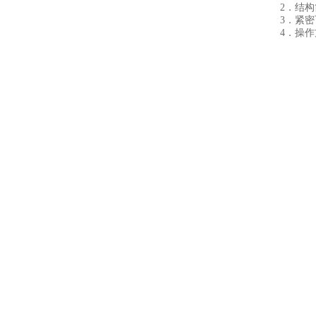
2．结
3．紧
4．操