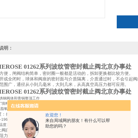
说明：
EROSE 01262系列波纹管密封截止阀北京办事处
修方便，闸阀结构简单，密封圈一般都是活动的，拆卸更换都比较方便。
全开或全闭时，球体和阀座的密封面与介质隔离，介质通过时，不会引起阀
用范围广，通径从小到几毫米，大到几米，从高真空高压力都可应用。
EROSE 01262系列波纹管密封截止阀北京办事处
锈钢阀体和青铜整顶工作
”填料
脱脂氧气服务
度：
批准用于空气气体、蒸汽和低温液化气体包括液化天然气。
欢迎您！
6°C / -321°F(77 k)到+ 77°C / + 248°F(393 k)
来自局域网的朋友！有什么可以帮
60°C / -76°F(213 k)到+ 213°C / + 248°F(393 k)
助您的吗？
止阀的特点
体阻力小，其阻力系数与同长度的管段相等。