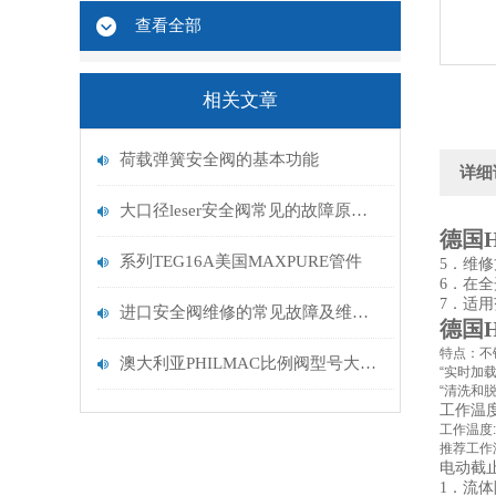
查看全部
相关文章
荷载弹簧安全阀的基本功能
详细
大口径leser安全阀常见的故障原因分析
德国H
系列TEG16A美国MAXPURE管件
5．维
6．在
7．适
进口安全阀维修的常见故障及维护事项
德国H
特点：
不
澳大利亚PHILMAC比例阀型号大全中国办事处
“实时加载
“清洗和
工作温
工作温度:-19
推荐工作温度:-
电动截
1．流