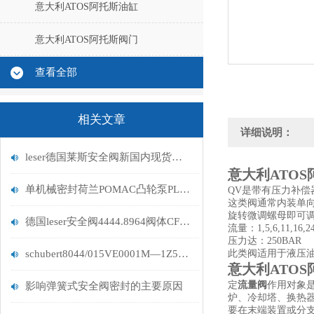
意大利ATOS阿托斯油缸
意大利ATOS阿托斯阀门
查看全部
相关文章
详细说明：
leser德国莱斯安全阀新国内现货情况2025
意大利ATOS
单机械密封荷兰POMAC凸轮泵PLP3-4
QV是带有压力补
这类阀通常内装单
旋转微调螺母即可
德国leser安全阀4444.8964阀体CF8M不锈钢耐高温
流量：1,5,6,11,16,2
压力达：250BAR
schubert8044/015VE0001M—1Z5舒伯特滑窗阀
此类阀适用于液压
意大利ATOS
定
流量阀
作用对象
影响弹簧式安全阀密封的主要原因
炉、冷却塔、换热
要在末端装置或分