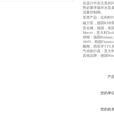
在设计中应注意的
势必要求循环水泵多
流量控制阀。
泵类产品：比利时Pac
磁力泵，德国KSB
安全阀：德国，美国Cros
Mercer，意大利Tech
球阀：德国Romann,德
AWH，韩国Fluonic
蝶阀：西班牙TTV,荷兰Wo
气动执行器：意大利AirT
其他品牌：德国Honsb
产
您的单
您的姓