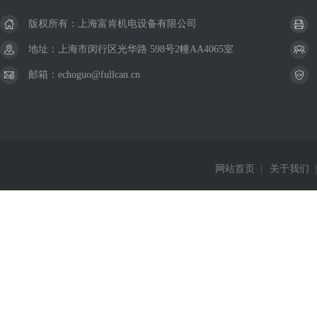
版权所有：上海富肯机电设备有限公司
地址：上海市闵行区光华路 598号2幢AA4065室
邮箱：echoguo@fullcan.cn
网站首页
|
关于我们
|