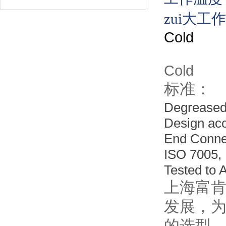
zui大工
Cold
300# 
Cold
标准：
Degreased
Design ac
End Conne
ISO 7005,
Tested
to 
上海富肯
发展，