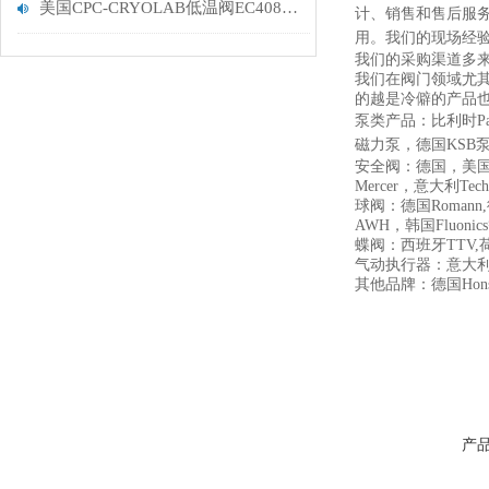
美国CPC-CRYOLAB低温阀EC4088CWPG1MTW
计、销售和售后服
用。我们的现场经
我们的采购渠道多
我们在阀门领域尤
的越是冷僻的产品
泵类产品：比利时Pac
磁力泵，德国KSB
安全阀：德国，美国Cros
Mercer，意大利Tech
球阀：德国Romann,德
AWH，韩国Fluonic
蝶阀：西班牙TTV,荷兰Wo
气动执行器：意大利AirT
其他品牌：德国Honsb
产