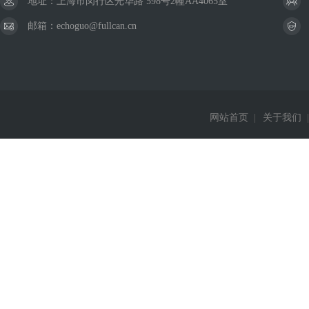
地址：上海市闵行区光华路 598号2幢AA4065室
邮箱：echoguo@fullcan.cn
网站首页
|
关于我们
|