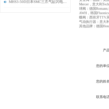
MHS3-50D日本SMC三爪气缸闪电发货
Mercer，意大利Tech
球阀：德国Romann,德
AWH，韩国Fluonic
蝶阀：西班牙TTV,荷兰Wo
气动执行器：意大利AirT
其他品牌：德国Honsb
产
您的单
您的姓
联系电