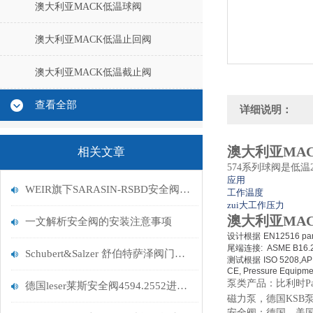
澳大利亚MACK低温球阀
澳大利亚MACK低温止回阀
澳大利亚MACK低温截止阀
查看全部
详细说明：
澳大利亚MAC
相关文章
574系列球阀是低温
应用
WEIR旗下SARASIN-RSBD安全阀9B104HFFU5的性能
工作温度
zui大工作压力
澳大利亚MAC
一文解析安全阀的安装注意事项
设计根据
EN12516
pa
尾端连接
:
ASME B16.
Schubert&Salzer 舒伯特萨泽阀门在塑胶行业的应用
测试根据
ISO 5208,AP
CE,
Pressure Equipme
泵类产品：比利时Pac
德国leser莱斯安全阀4594.2552进口3/4寸法兰螺纹连接
磁力泵，德国KSB
安全阀：德国，美国Cros